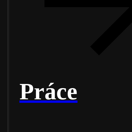
Práce